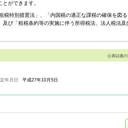
ことができます。
租税特別措置法」、「内国税の適正な課税の確保を図る
」及び「租税条約等の実施に伴う所得税法、法人税法及
公表以後の
定年月日
平成27年10月5日