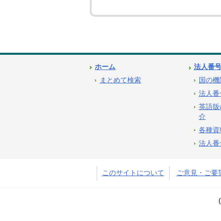
ホーム
法人番
まとめて検索
国の機
法人番
英語版
介
各種資
法人番
このサイトについて
ご意見・ご要