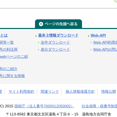
号とは
基本３情報ダウンロード
Web-API
関等一覧
全件ダウンロード
Web-API利
号の利活用
差分ダウンロード
Web-APIお
webページのご紹
料のご紹介
号に関する情報
望
サイト利用規約
関連リンク
個人情報保護方針
情報公開
(C) 2015
国税庁（法人番号7000012050002）
社会保障・税番号制
〒113-8582 東京都文京区湯島４丁目６－15 湯島地方合同庁舎