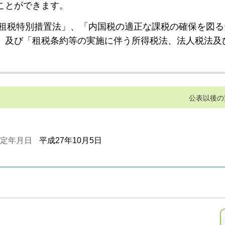
ことができます。
租税特別措置法」、「内国税の適正な課税の確保を図る
」及び「租税条約等の実施に伴う所得税法、法人税法及
公表以後の
定年月日
平成27年10月5日