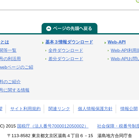
号とは
基本３情報ダウンロード
Web-API
関等一覧
全件ダウンロード
Web-API利
号の利活用
差分ダウンロード
Web-APIお
webページのご紹
料のご紹介
号に関する情報
望
サイト利用規約
関連リンク
個人情報保護方針
情報公開
(C) 2015
国税庁（法人番号7000012050002）
社会保障・税番号制
〒113-8582 東京都文京区湯島４丁目６－15 湯島地方合同庁舎