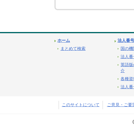
ホーム
法人番
まとめて検索
国の機
法人番
英語版
介
各種資
法人番
このサイトについて
ご意見・ご要