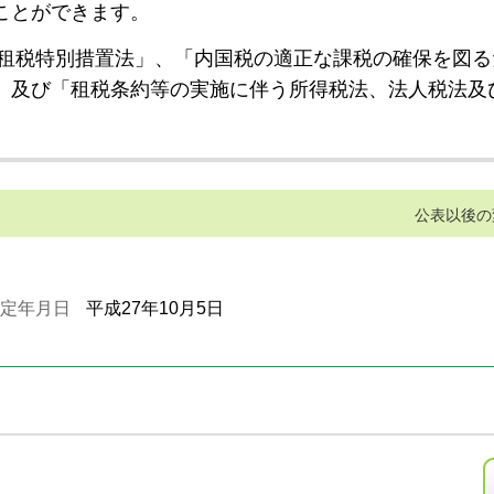
ことができます。
租税特別措置法」、「内国税の適正な課税の確保を図る
」及び「租税条約等の実施に伴う所得税法、法人税法及
公表以後の
定年月日
平成27年10月5日