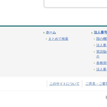
ホーム
法人番
まとめて検索
国の機
法人番
英語版
介
各種資
法人番
このサイトについて
ご意見・ご要