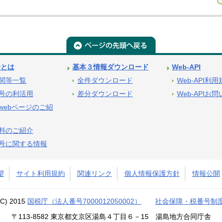
号とは
基本３情報ダウンロード
Web-API
関等一覧
全件ダウンロード
Web-API利
号の利活用
差分ダウンロード
Web-APIお
webページのご紹
料のご紹介
号に関する情報
望
サイト利用規約
関連リンク
個人情報保護方針
情報公開
(C) 2015
国税庁（法人番号7000012050002）
社会保障・税番号制
〒113-8582 東京都文京区湯島４丁目６－15 湯島地方合同庁舎