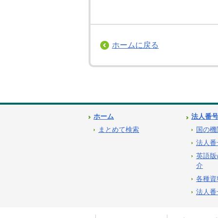
ホームに戻る
ホーム
法人番
まとめて検索
国の機
法人番
英語版
介
各種資
法人番