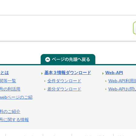
号とは
基本３情報ダウンロード
Web-API
関等一覧
全件ダウンロード
Web-API利
号の利活用
差分ダウンロード
Web-APIお
webページのご紹
料のご紹介
号に関する情報