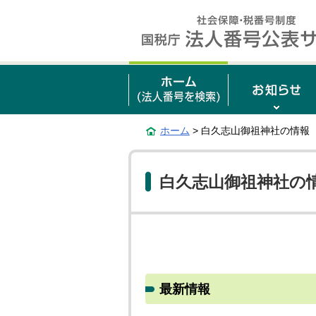
ホーム
> 白久志山御祖神社の情報
白久志山御祖神社の
最新情報