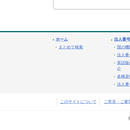
ホーム
法人番
まとめて検索
国の機
法人番
英語版
介
各種資
法人番
このサイトについて
ご意見・ご要