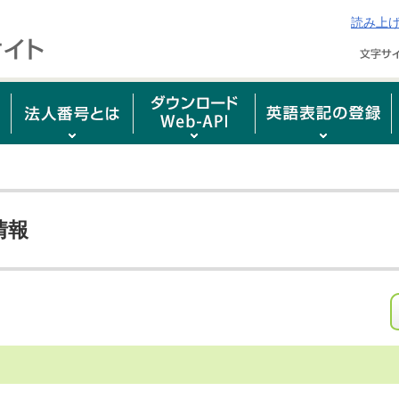
読み上
情報