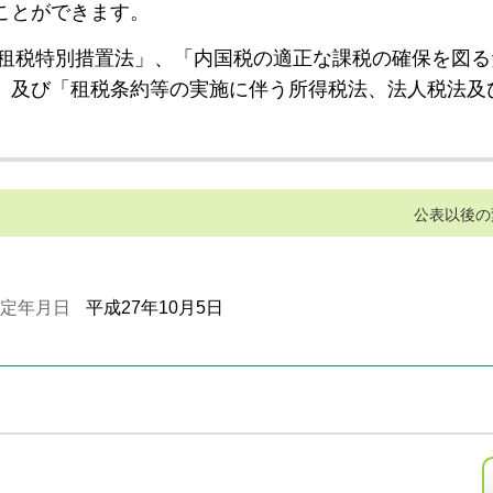
ことができます。
租税特別措置法」、「内国税の適正な課税の確保を図る
」及び「租税条約等の実施に伴う所得税法、法人税法及
公表以後の
定年月日
平成27年10月5日