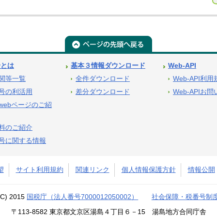
号とは
基本３情報ダウンロード
Web-API
関等一覧
全件ダウンロード
Web-API利
号の利活用
差分ダウンロード
Web-APIお
webページのご紹
料のご紹介
号に関する情報
望
サイト利用規約
関連リンク
個人情報保護方針
情報公開
(C) 2015
国税庁（法人番号7000012050002）
社会保障・税番号制
〒113-8582 東京都文京区湯島４丁目６－15 湯島地方合同庁舎