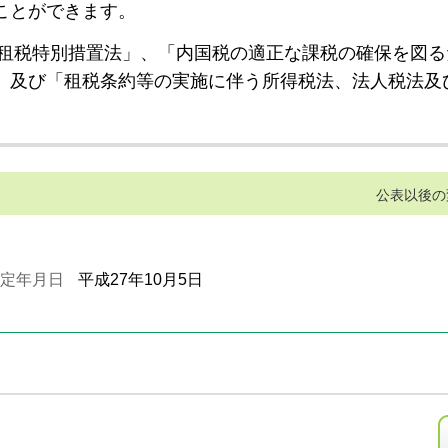
ことができます。
租税特別措置法」、「内国税の適正な課税の確保を図る
」及び「租税条約等の実施に伴う所得税法、法人税法及
公表以後の
定年月日
平成27年10月5日