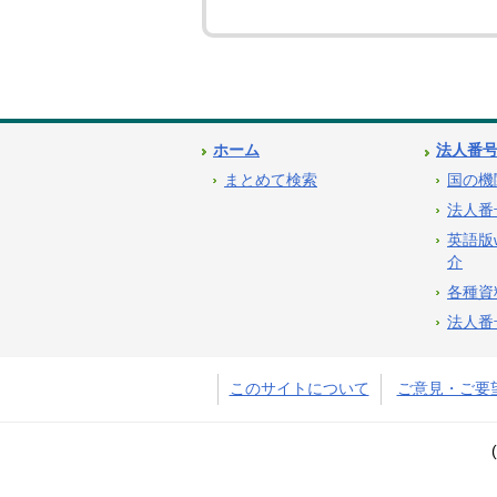
ホーム
法人番
まとめて検索
国の機
法人番
英語版
介
各種資
法人番
このサイトについて
ご意見・ご要