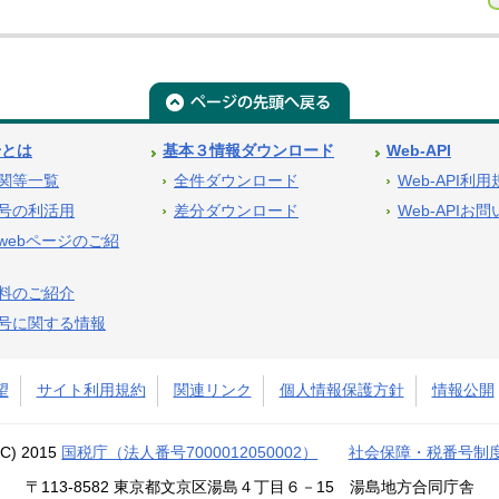
号とは
基本３情報ダウンロード
Web-API
関等一覧
全件ダウンロード
Web-API利
号の利活用
差分ダウンロード
Web-APIお
webページのご紹
料のご紹介
号に関する情報
望
サイト利用規約
関連リンク
個人情報保護方針
情報公開
(C) 2015
国税庁（法人番号7000012050002）
社会保障・税番号制
〒113-8582 東京都文京区湯島４丁目６－15 湯島地方合同庁舎