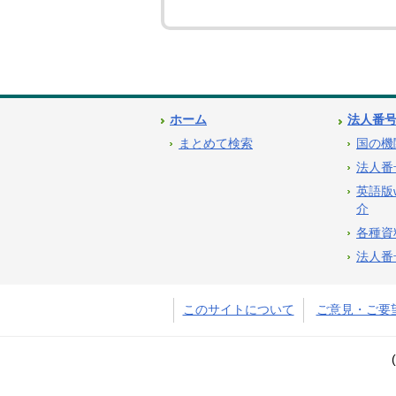
ホーム
法人番
まとめて検索
国の機
法人番
英語版
介
各種資
法人番
このサイトについて
ご意見・ご要