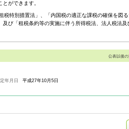
ことができます。
租税特別措置法」、「内国税の適正な課税の確保を図る
」及び「租税条約等の実施に伴う所得税法、法人税法及
公表以後の
定年月日
平成27年10月5日