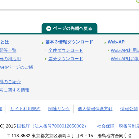
号とは
基本３情報ダウンロード
Web-API
関等一覧
全件ダウンロード
Web-API利
号の利活用
差分ダウンロード
Web-APIお
webページのご紹
料のご紹介
号に関する情報
望
サイト利用規約
関連リンク
個人情報保護方針
情報公開
(C) 2015
国税庁（法人番号7000012050002）
社会保障・税番号制
〒113-8582 東京都文京区湯島４丁目６－15 湯島地方合同庁舎