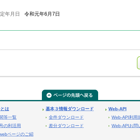
定年月日
令和元年6月7日
号とは
基本３情報ダウンロード
Web-API
関等一覧
全件ダウンロード
Web-API利
号の利活用
差分ダウンロード
Web-APIお
webページのご紹