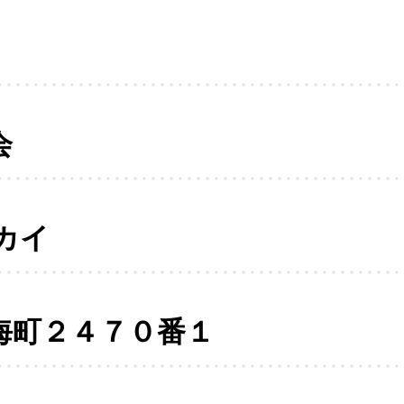
会
カイ
海町２４７０番１