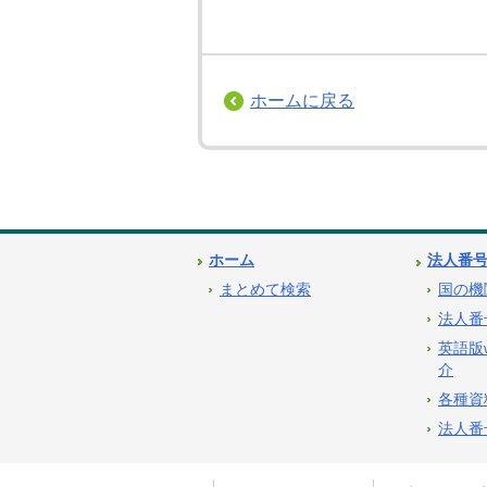
ホームに戻る
ホーム
法人番
まとめて検索
国の機
法人番
英語版
介
各種資
法人番