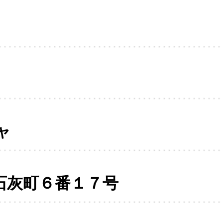
ャ
石灰町６番１７号