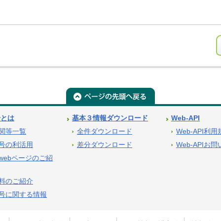
号とは
基本３情報ダウンロード
Web-API
関等一覧
全件ダウンロード
Web-API利
号の利活用
差分ダウンロード
Web-APIお
webページのご紹
料のご紹介
号に関する情報