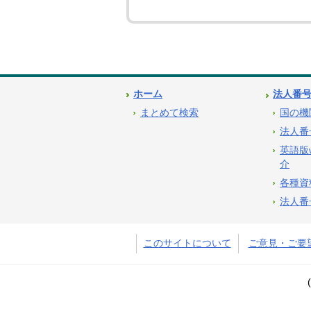
ホーム
法人番
まとめて検索
国の機
法人番
英語版
介
各種資
法人番
このサイトについて
ご意見・ご要