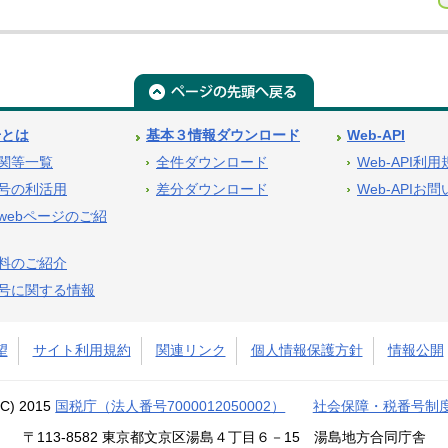
号とは
基本３情報ダウンロード
Web-API
関等一覧
全件ダウンロード
Web-API利
号の利活用
差分ダウンロード
Web-APIお
webページのご紹
料のご紹介
号に関する情報
望
サイト利用規約
関連リンク
個人情報保護方針
情報公開
(C) 2015
国税庁（法人番号7000012050002）
社会保障・税番号制
〒113-8582 東京都文京区湯島４丁目６－15 湯島地方合同庁舎