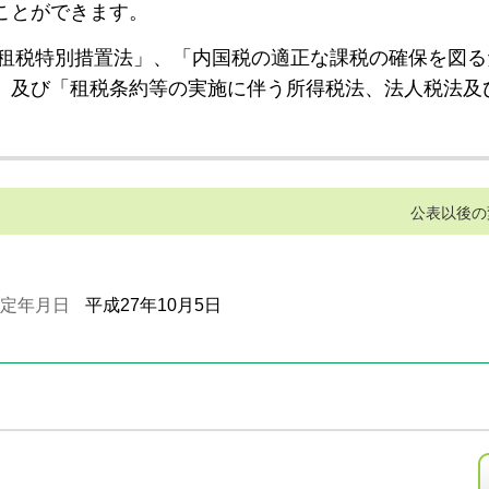
ことができます。
租税特別措置法」、「内国税の適正な課税の確保を図る
」及び「租税条約等の実施に伴う所得税法、法人税法及
公表以後の
定年月日
平成27年10月5日