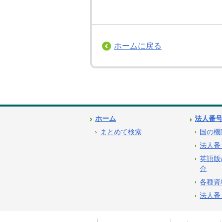
ホームに戻る
ホーム
法人番
まとめて検索
国の機
法人番
英語版
介
各種資
法人番