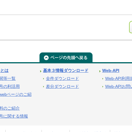
号とは
基本３情報ダウンロード
Web-API
関等一覧
全件ダウンロード
Web-API利
号の利活用
差分ダウンロード
Web-APIお
webページのご紹
料のご紹介
号に関する情報