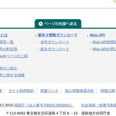
号とは
基本３情報ダウンロード
Web-API
関等一覧
全件ダウンロード
Web-API利
号の利活用
差分ダウンロード
Web-APIお
webページのご紹
料のご紹介
号に関する情報
望
サイト利用規約
関連リンク
個人情報保護方針
情報公開
(C) 2015
国税庁（法人番号7000012050002）
社会保障・税番号制
〒113-8582 東京都文京区湯島４丁目６－15 湯島地方合同庁舎