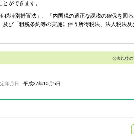
ことができます。
租税特別措置法」、「内国税の適正な課税の確保を図る
」及び「租税条約等の実施に伴う所得税法、法人税法及
公表以後の
定年月日
平成27年10月5日