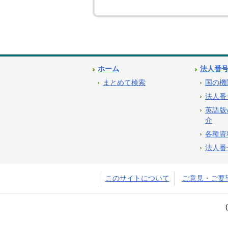
ホーム
法人番
まとめて検索
国の機
法人番
英語版
介
各種資
法人番
このサイトについて
ご意見・ご要