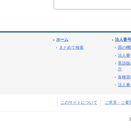
ホーム
法人番
まとめて検索
国の機
法人番
英語版
介
各種資
法人番
このサイトについて
ご意見・ご要