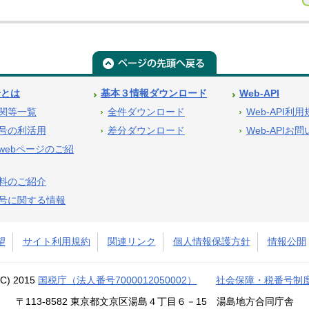
号とは
基本３情報ダウンロード
Web-API
関等一覧
全件ダウンロード
Web-API利
号の利活用
差分ダウンロード
Web-APIお
webページのご紹
料のご紹介
号に関する情報
望
サイト利用規約
関連リンク
個人情報保護方針
情報公開
(C) 2015
国税庁（法人番号7000012050002）
社会保障・税番号制
〒113-8582 東京都文京区湯島４丁目６－15 湯島地方合同庁舎