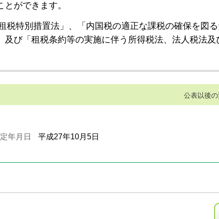
ことができます。
租税特別措置法」、「内国税の適正な課税の確保を図る
」及び「租税条約等の実施に伴う所得税法、法人税法及
公表以後の
定年月日
平成27年10月5日