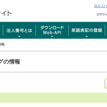
読み上
情報
グの情報