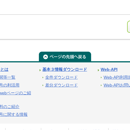
号とは
基本３情報ダウンロード
Web-API
関等一覧
全件ダウンロード
Web-API利
号の利活用
差分ダウンロード
Web-APIお
webページのご紹
料のご紹介
号に関する情報