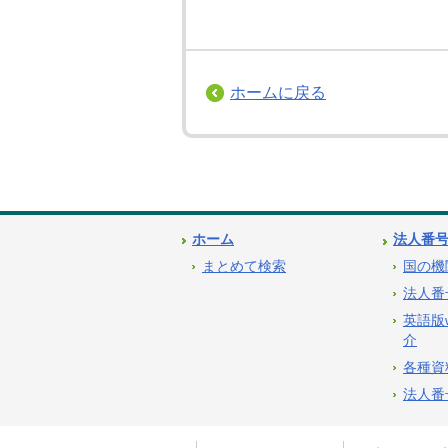
ホームに戻る
ホーム
法人番
まとめて検索
国の機
法人番
英語版
介
各種資
法人番