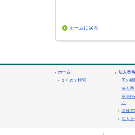
ホームに戻る
ホーム
法人番
まとめて検索
国の機
法人番
英語版
介
各種資
法人番