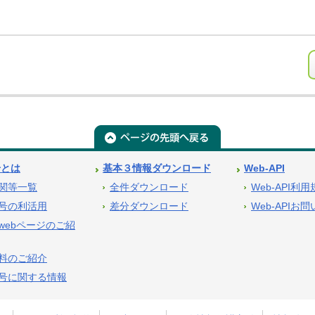
号とは
基本３情報ダウンロード
Web-API
関等一覧
全件ダウンロード
Web-API利
号の利活用
差分ダウンロード
Web-APIお
webページのご紹
料のご紹介
号に関する情報