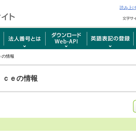
読み上
ｅの情報
ｉｃｅの情報