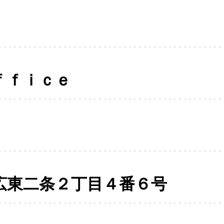
ｆｆｉｃｅ
広東二条２丁目４番６号