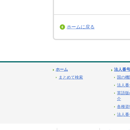
ホームに戻る
ホーム
法人番
まとめて検索
国の機
法人番
英語版
介
各種資
法人番