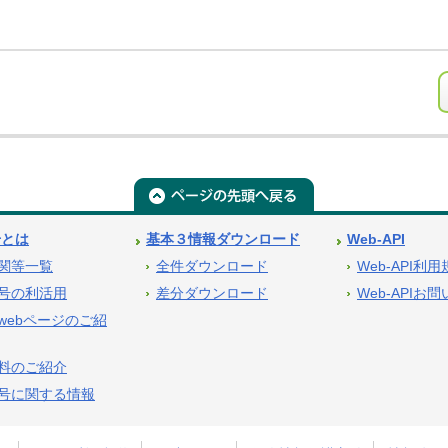
号とは
基本３情報ダウンロード
Web-API
関等一覧
全件ダウンロード
Web-API利
号の利活用
差分ダウンロード
Web-APIお
webページのご紹
料のご紹介
号に関する情報