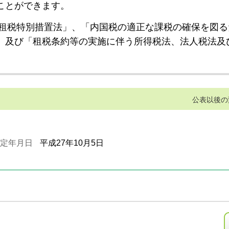
ことができます。
租税特別措置法」、「内国税の適正な課税の確保を図る
」及び「租税条約等の実施に伴う所得税法、法人税法及
公表以後の
定年月日
平成27年10月5日