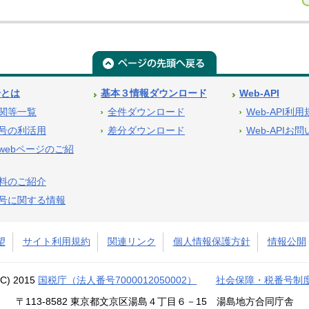
号とは
基本３情報ダウンロード
Web-API
関等一覧
全件ダウンロード
Web-API利
号の利活用
差分ダウンロード
Web-APIお
webページのご紹
料のご紹介
号に関する情報
望
サイト利用規約
関連リンク
個人情報保護方針
情報公開
(C) 2015
国税庁（法人番号7000012050002）
社会保障・税番号制
〒113-8582 東京都文京区湯島４丁目６－15 湯島地方合同庁舎