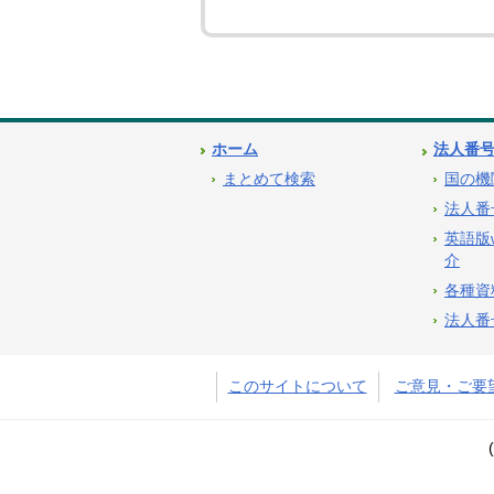
ホーム
法人番
まとめて検索
国の機
法人番
英語版
介
各種資
法人番
このサイトについて
ご意見・ご要