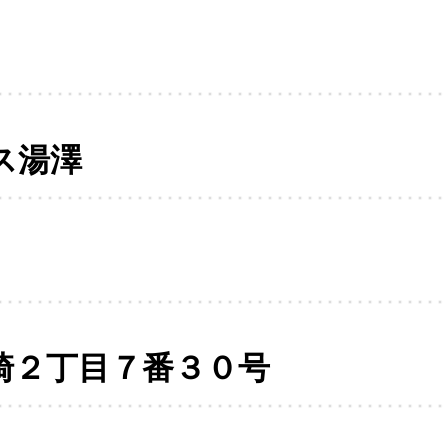
ス湯澤
崎２丁目７番３０号