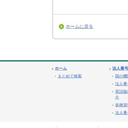
ホームに戻る
ホーム
法人番
まとめて検索
国の機
法人番
英語版
介
各種資
法人番