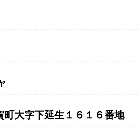
ャ
賀町大字下延生１６１６番地