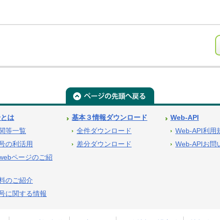
号とは
基本３情報ダウンロード
Web-API
関等一覧
全件ダウンロード
Web-API利
号の利活用
差分ダウンロード
Web-APIお
webページのご紹
料のご紹介
号に関する情報