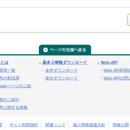
号とは
基本３情報ダウンロード
Web-API
関等一覧
全件ダウンロード
Web-API利
号の利活用
差分ダウンロード
Web-APIお
webページのご紹
料のご紹介
号に関する情報
望
サイト利用規約
関連リンク
個人情報保護方針
情報公開