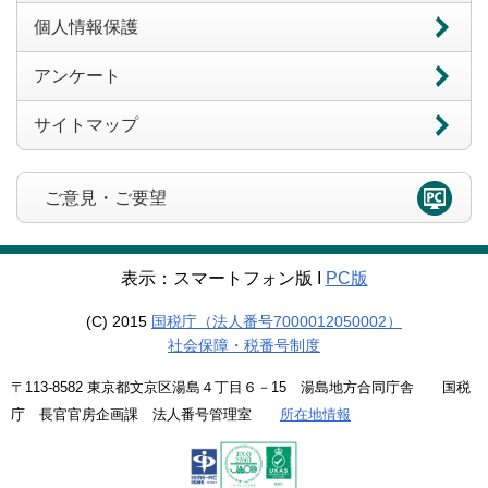
個人情報保護
アンケート
サイトマップ
ご意見・ご要望
表示：スマートフォン版 Ι
PC版
(C) 2015
国税庁（法人番号7000012050002）
社会保障・税番号制度
〒113-8582 東京都文京区湯島４丁目６－15 湯島地方合同庁舎 国税
庁 長官官房企画課 法人番号管理室
所在地情報