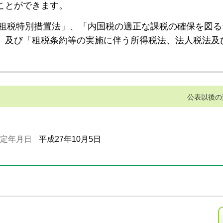
ことができます。
租税特別措置法」、「内国税の適正な課税の確保を図る
」及び「租税条約等の実施に伴う所得税法、法人税法及
公表以後の
定年月日
平成27年10月5日