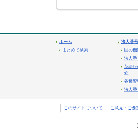
ホーム
法人番
まとめて検索
国の機
法人番
英語版
介
各種資
法人番
このサイトについて
ご意見・ご要