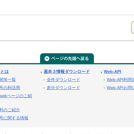
号とは
基本３情報ダウンロード
Web-API
関等一覧
全件ダウンロード
Web-API利
号の利活用
差分ダウンロード
Web-APIお
webページのご紹
料のご紹介
号に関する情報