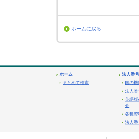
ホームに戻る
ホーム
法人番
まとめて検索
国の機
法人番
英語版
介
各種資
法人番