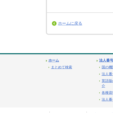
ホームに戻る
ホーム
法人番
まとめて検索
国の機
法人番
英語版
介
各種資
法人番