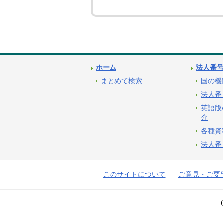
ホーム
法人番
まとめて検索
国の機
法人番
英語版
介
各種資
法人番
このサイトについて
ご意見・ご要