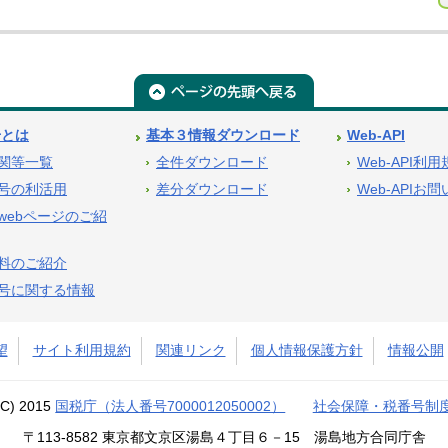
号とは
基本３情報ダウンロード
Web-API
関等一覧
全件ダウンロード
Web-API利
号の利活用
差分ダウンロード
Web-APIお
webページのご紹
料のご紹介
号に関する情報
望
サイト利用規約
関連リンク
個人情報保護方針
情報公開
(C) 2015
国税庁（法人番号7000012050002）
社会保障・税番号制
〒113-8582 東京都文京区湯島４丁目６－15 湯島地方合同庁舎