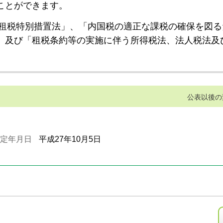
ことができます。
租税特別措置法」、「内国税の適正な課税の確保を図る
」及び「租税条約等の実施に伴う所得税法、法人税法及
公表以後の
定年月日
平成27年10月5日