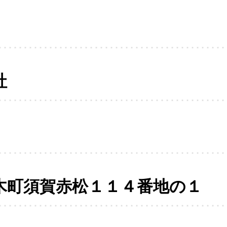
社
木町須賀赤松１１４番地の１