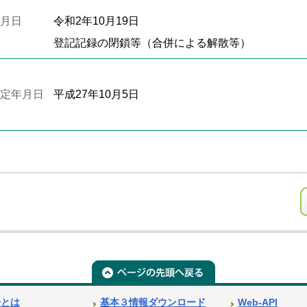
月日
令和2年10月19日
登記記録の閉鎖等（合併による解散等）
定年月日
平成27年10月5日
号とは
基本３情報ダウンロード
Web-API