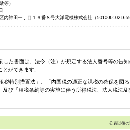
散等）
日
内神田一丁目１６番８号大洋電機株式会社（501000102165
刷した書面は、法令（注）が規定する法人番号等の告知
ことができます。
租税特別措置法」、「内国税の適正な課税の確保を図る
」及び「租税条約等の実施に伴う所得税法、法人税法及
公表以後の