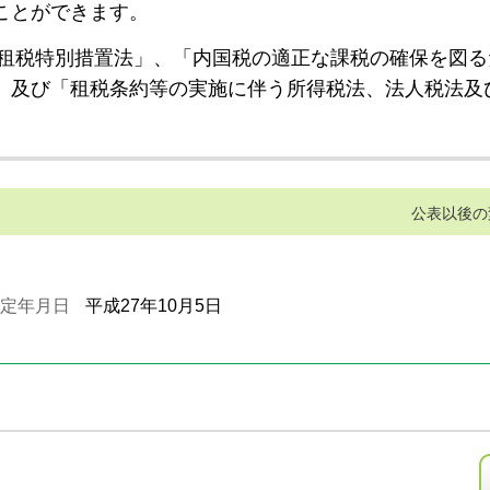
ことができます。
租税特別措置法」、「内国税の適正な課税の確保を図る
」及び「租税条約等の実施に伴う所得税法、法人税法及
公表以後の
定年月日
平成27年10月5日