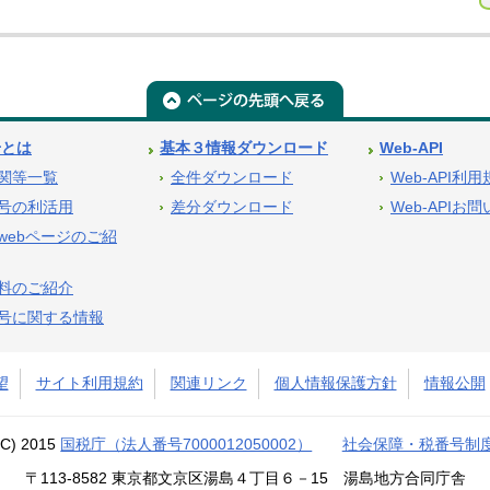
号とは
基本３情報ダウンロード
Web-API
関等一覧
全件ダウンロード
Web-API利
号の利活用
差分ダウンロード
Web-APIお
webページのご紹
料のご紹介
号に関する情報
望
サイト利用規約
関連リンク
個人情報保護方針
情報公開
(C) 2015
国税庁（法人番号7000012050002）
社会保障・税番号制
〒113-8582 東京都文京区湯島４丁目６－15 湯島地方合同庁舎