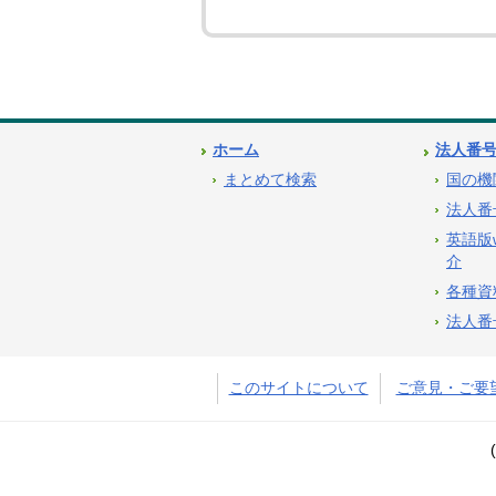
ホーム
法人番
まとめて検索
国の機
法人番
英語版
介
各種資
法人番
このサイトについて
ご意見・ご要