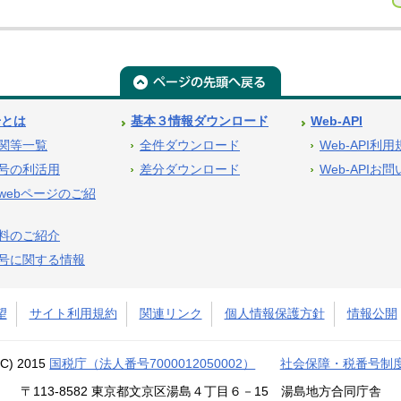
号とは
基本３情報ダウンロード
Web-API
関等一覧
全件ダウンロード
Web-API利
号の利活用
差分ダウンロード
Web-APIお
webページのご紹
料のご紹介
号に関する情報
望
サイト利用規約
関連リンク
個人情報保護方針
情報公開
(C) 2015
国税庁（法人番号7000012050002）
社会保障・税番号制
〒113-8582 東京都文京区湯島４丁目６－15 湯島地方合同庁舎