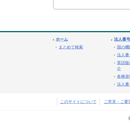
ホーム
法人番
まとめて検索
国の機
法人番
英語版
介
各種資
法人番
このサイトについて
ご意見・ご要