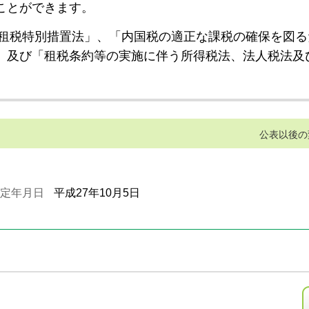
ことができます。
租税特別措置法」、「内国税の適正な課税の確保を図る
」及び「租税条約等の実施に伴う所得税法、法人税法及
公表以後の
定年月日
平成27年10月5日