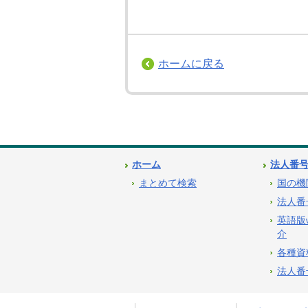
ホームに戻る
ホーム
法人番
まとめて検索
国の機
法人番
英語版
介
各種資
法人番