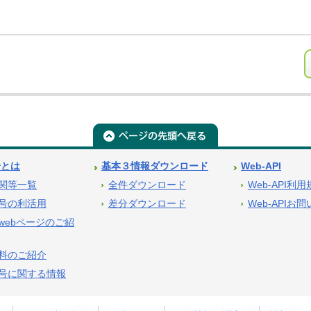
号とは
基本３情報ダウンロード
Web-API
関等一覧
全件ダウンロード
Web-API利
号の利活用
差分ダウンロード
Web-APIお
webページのご紹
料のご紹介
号に関する情報