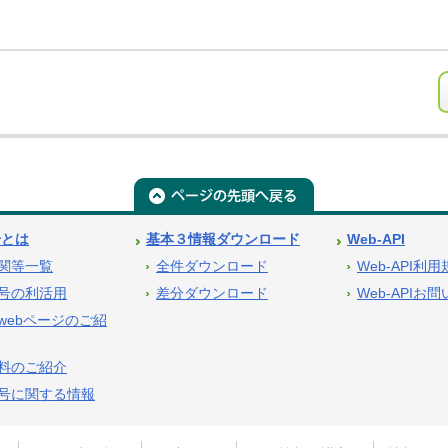
号とは
基本３情報ダウンロード
Web-API
関等一覧
全件ダウンロード
Web-API利
号の利活用
差分ダウンロード
Web-APIお
webページのご紹
料のご紹介
号に関する情報