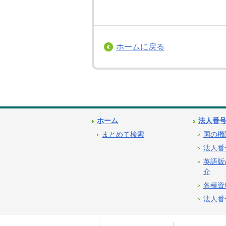
ホームに戻る
ホーム
法人番
まとめて検索
国の機
法人番
英語版
介
各種資
法人番