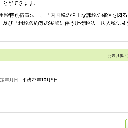
ことができます。
租税特別措置法」、「内国税の適正な課税の確保を図る
」及び「租税条約等の実施に伴う所得税法、法人税法及
公表以後の
定年月日
平成27年10月5日