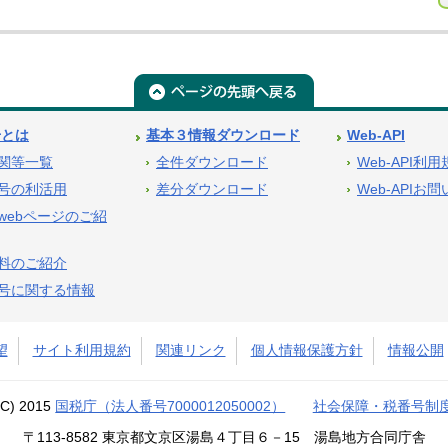
号とは
基本３情報ダウンロード
Web-API
関等一覧
全件ダウンロード
Web-API利
号の利活用
差分ダウンロード
Web-APIお
webページのご紹
料のご紹介
号に関する情報
望
サイト利用規約
関連リンク
個人情報保護方針
情報公開
(C) 2015
国税庁（法人番号7000012050002）
社会保障・税番号制
〒113-8582 東京都文京区湯島４丁目６－15 湯島地方合同庁舎