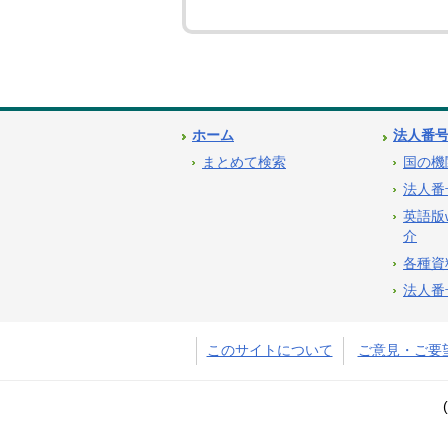
ホーム
法人番
まとめて検索
国の機
法人番
英語版
介
各種資
法人番
このサイトについて
ご意見・ご要