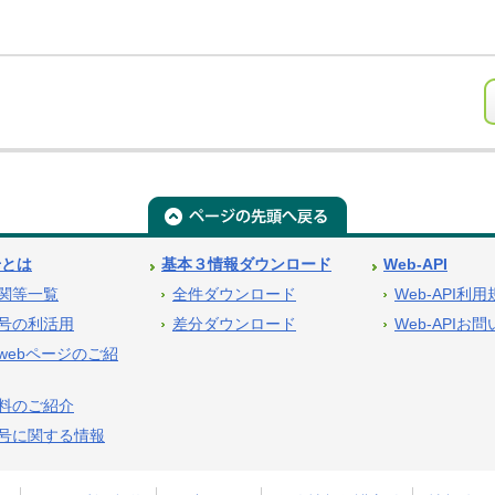
号とは
基本３情報ダウンロード
Web-API
関等一覧
全件ダウンロード
Web-API利
号の利活用
差分ダウンロード
Web-APIお
webページのご紹
料のご紹介
号に関する情報