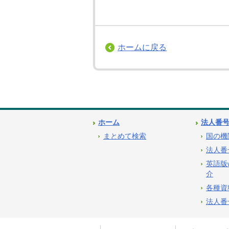
ホームに戻る
ホーム
法人番
まとめて検索
国の機
法人番
英語版
介
各種資
法人番