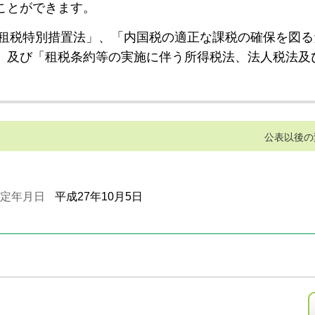
ことができます。
租税特別措置法」、「内国税の適正な課税の確保を図る
」及び「租税条約等の実施に伴う所得税法、法人税法及
公表以後の
定年月日
平成27年10月5日