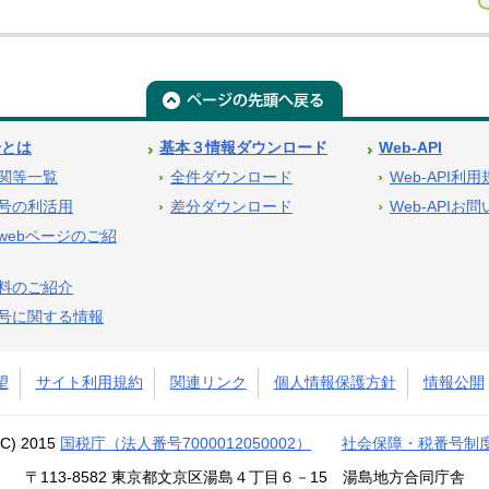
号とは
基本３情報ダウンロード
Web-API
関等一覧
全件ダウンロード
Web-API利
号の利活用
差分ダウンロード
Web-APIお
webページのご紹
料のご紹介
号に関する情報
望
サイト利用規約
関連リンク
個人情報保護方針
情報公開
(C) 2015
国税庁（法人番号7000012050002）
社会保障・税番号制
〒113-8582 東京都文京区湯島４丁目６－15 湯島地方合同庁舎