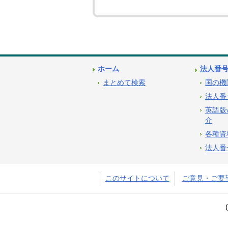
ホーム
法人番
まとめて検索
国の機
法人番
英語版
介
各種資
法人番
このサイトについて
ご意見・ご要