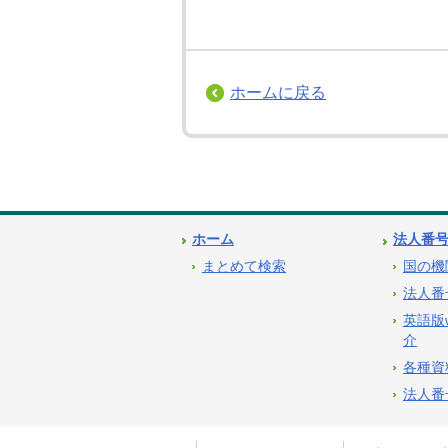
ホームに戻る
ホーム
法人番
まとめて検索
国の機
法人番
英語版
介
各種資
法人番