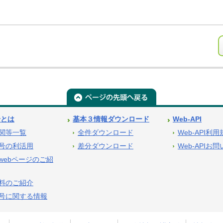
号とは
基本３情報ダウンロード
Web-API
関等一覧
全件ダウンロード
Web-API利
号の利活用
差分ダウンロード
Web-APIお
webページのご紹
料のご紹介
号に関する情報