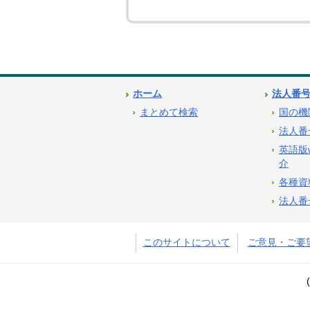
ホーム
法人番
まとめて検索
国の機
法人番
英語版
介
各種資
法人番
このサイトについて
ご意見・ご要