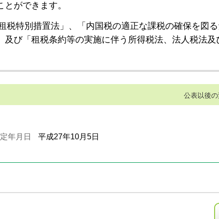
ことができます。
租税特別措置法」、「内国税の適正な課税の確保を図る
」及び「租税条約等の実施に伴う所得税法、法人税法及
公表以後の
定年月日
平成27年10月5日