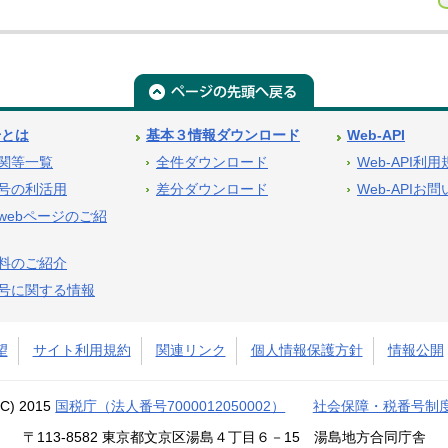
号とは
基本３情報ダウンロード
Web-API
関等一覧
全件ダウンロード
Web-API利
号の利活用
差分ダウンロード
Web-APIお
webページのご紹
料のご紹介
号に関する情報
望
サイト利用規約
関連リンク
個人情報保護方針
情報公開
(C) 2015
国税庁（法人番号7000012050002）
社会保障・税番号制
〒113-8582 東京都文京区湯島４丁目６－15 湯島地方合同庁舎