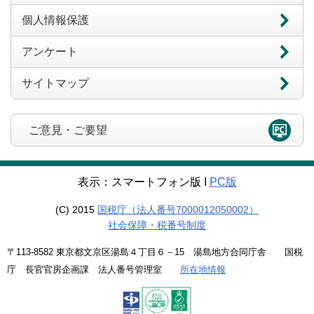
個人情報保護
アンケート
サイトマップ
ご意見・ご要望
表示：スマートフォン版 Ι
PC版
(C) 2015
国税庁（法人番号7000012050002）
社会保障・税番号制度
〒113-8582 東京都文京区湯島４丁目６－15 湯島地方合同庁舎 国税
庁 長官官房企画課 法人番号管理室
所在地情報