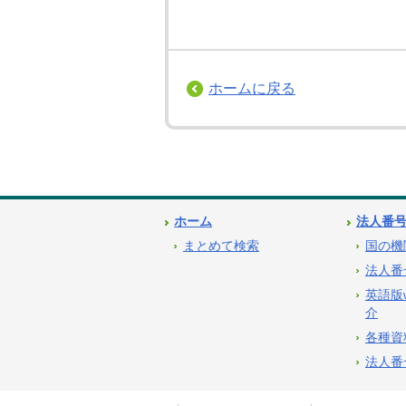
ホームに戻る
ホーム
法人番
まとめて検索
国の機
法人番
英語版
介
各種資
法人番