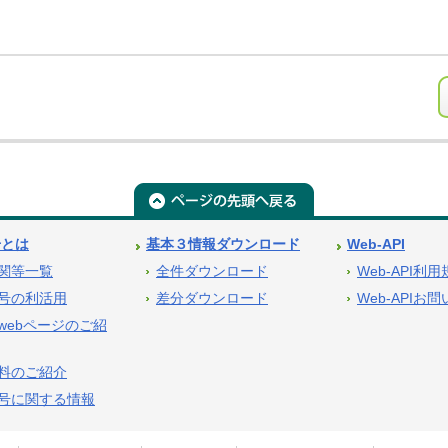
号とは
基本３情報ダウンロード
Web-API
関等一覧
全件ダウンロード
Web-API利
号の利活用
差分ダウンロード
Web-APIお
webページのご紹
料のご紹介
号に関する情報