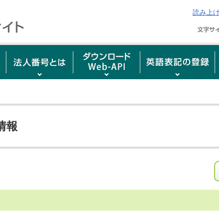
読み上
情報