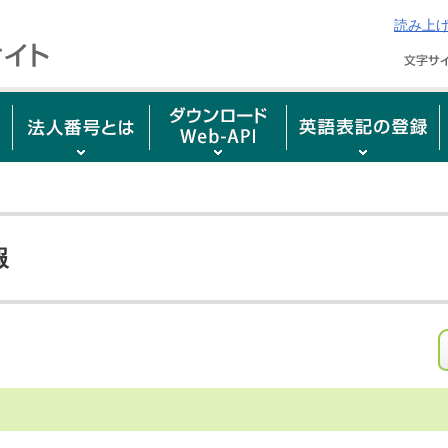
読み上
報