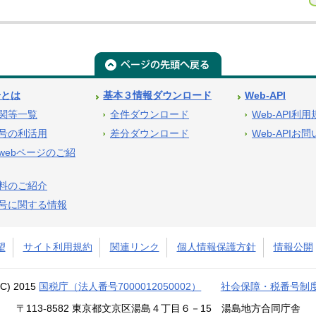
号とは
基本３情報ダウンロード
Web-API
関等一覧
全件ダウンロード
Web-API利
号の利活用
差分ダウンロード
Web-APIお
webページのご紹
料のご紹介
号に関する情報
望
サイト利用規約
関連リンク
個人情報保護方針
情報公開
(C) 2015
国税庁（法人番号7000012050002）
社会保障・税番号制
〒113-8582 東京都文京区湯島４丁目６－15 湯島地方合同庁舎