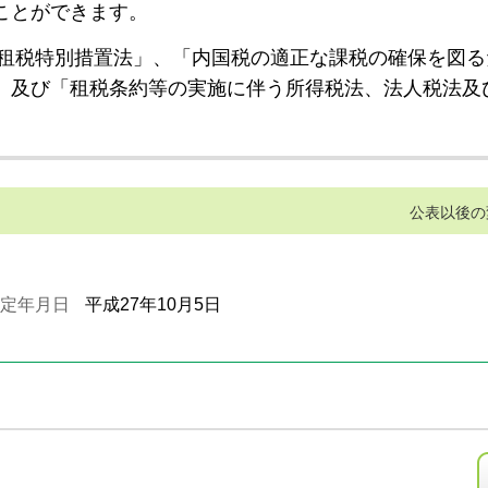
ことができます。
租税特別措置法」、「内国税の適正な課税の確保を図る
」及び「租税条約等の実施に伴う所得税法、法人税法及
公表以後の
定年月日
平成27年10月5日