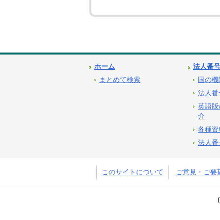
ホーム
法人番
まとめて検索
国の機
法人番
英語版
介
各種資
法人番
このサイトについて
ご意見・ご要