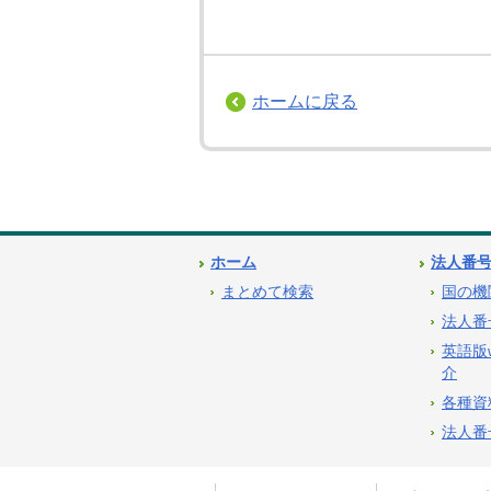
ホームに戻る
ホーム
法人番
まとめて検索
国の機
法人番
英語版
介
各種資
法人番