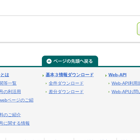
号とは
基本３情報ダウンロード
Web-API
関等一覧
全件ダウンロード
Web-API利
号の利活用
差分ダウンロード
Web-APIお
webページのご紹
料のご紹介
号に関する情報