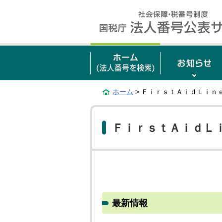
ホーム
> ＦｉｒｓｔＡｉｄＬｉｎ
ＦｉｒｓｔＡｉｄＬ
最新情報