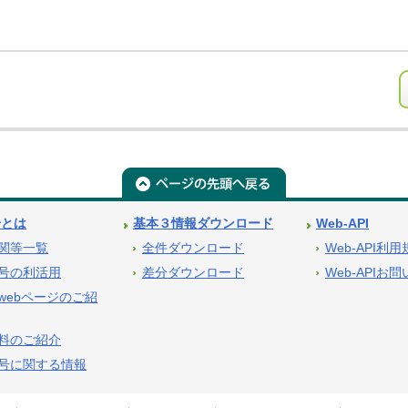
号とは
基本３情報ダウンロード
Web-API
関等一覧
全件ダウンロード
Web-API利
号の利活用
差分ダウンロード
Web-APIお
webページのご紹
料のご紹介
号に関する情報