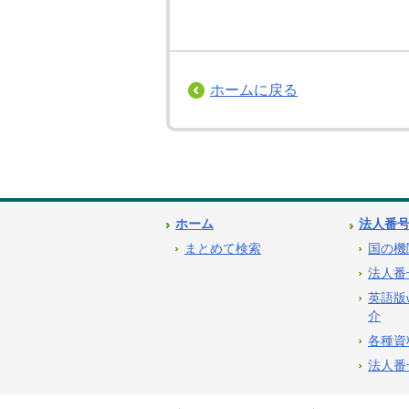
ホームに戻る
ホーム
法人番
まとめて検索
国の機
法人番
英語版
介
各種資
法人番