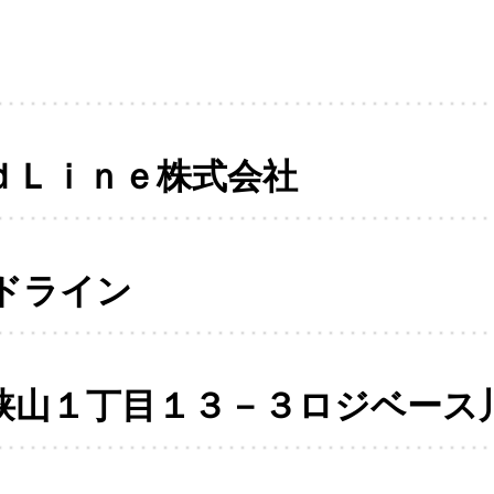
ｄＬｉｎｅ株式会社
ドライン
狭山１丁目１３－３ロジベース