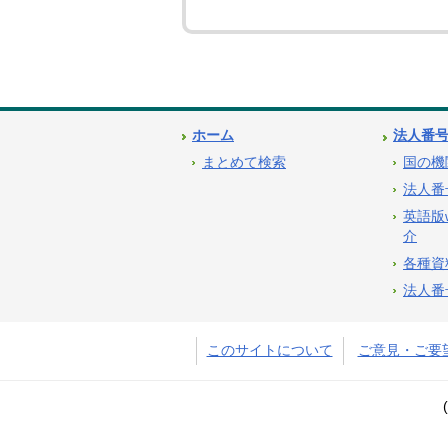
ホーム
法人番
まとめて検索
国の機
法人番
英語版
介
各種資
法人番
このサイトについて
ご意見・ご要