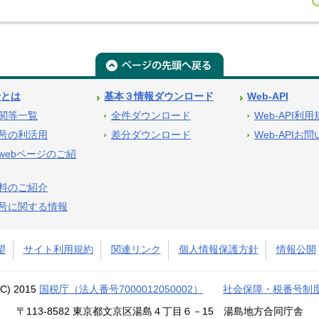
号とは
基本３情報ダウンロード
Web-API
関等一覧
全件ダウンロード
Web-API利
号の利活用
差分ダウンロード
Web-APIお
webページのご紹
料のご紹介
号に関する情報
望
サイト利用規約
関連リンク
個人情報保護方針
情報公開
(C) 2015
国税庁（法人番号7000012050002）
社会保障・税番号制
〒113-8582 東京都文京区湯島４丁目６－15 湯島地方合同庁舎