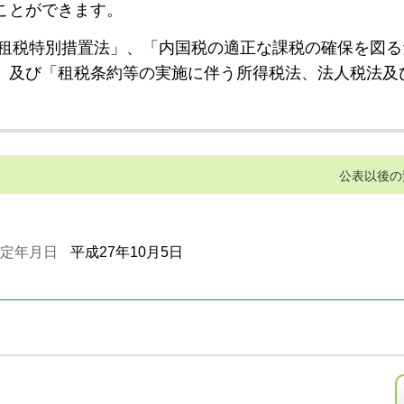
ことができます。
租税特別措置法」、「内国税の適正な課税の確保を図る
」及び「租税条約等の実施に伴う所得税法、法人税法及
公表以後の
定年月日
平成27年10月5日