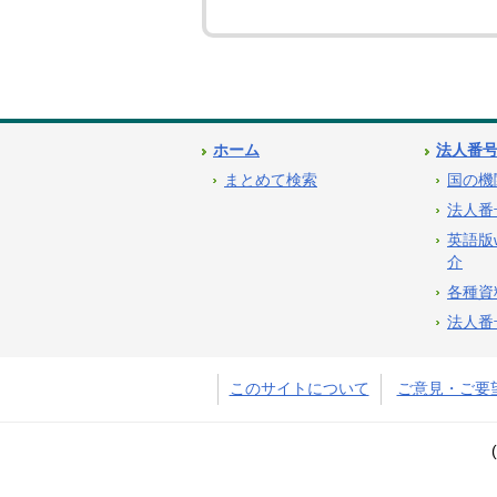
ホーム
法人番
まとめて検索
国の機
法人番
英語版
介
各種資
法人番
このサイトについて
ご意見・ご要