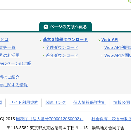
号とは
基本３情報ダウンロード
Web-API
関等一覧
全件ダウンロード
Web-API利
号の利活用
差分ダウンロード
Web-APIお
webページのご紹
料のご紹介
号に関する情報
望
サイト利用規約
関連リンク
個人情報保護方針
情報公開
(C) 2015
国税庁（法人番号7000012050002）
社会保障・税番号制
〒113-8582 東京都文京区湯島４丁目６－15 湯島地方合同庁舎