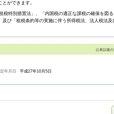
ことができます。
租税特別措置法」、「内国税の適正な課税の確保を図る
」及び「租税条約等の実施に伴う所得税法、法人税法及
公表以後の
定年月日
平成27年10月5日