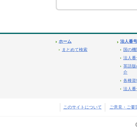
ホーム
法人番
まとめて検索
国の機
法人番
英語版
介
各種資
法人番
このサイトについて
ご意見・ご要