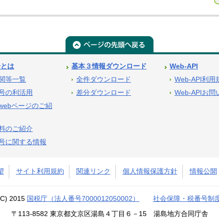
号とは
基本３情報ダウンロード
Web-API
関等一覧
全件ダウンロード
Web-API利
号の利活用
差分ダウンロード
Web-APIお
webページのご紹
料のご紹介
号に関する情報
望
サイト利用規約
関連リンク
個人情報保護方針
情報公開
(C) 2015
国税庁（法人番号7000012050002）
社会保障・税番号制
〒113-8582 東京都文京区湯島４丁目６－15 湯島地方合同庁舎