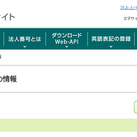
読み上
報
の情報