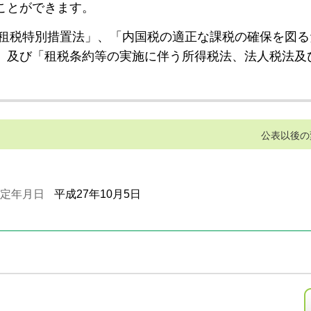
ことができます。
租税特別措置法」、「内国税の適正な課税の確保を図る
」及び「租税条約等の実施に伴う所得税法、法人税法及
公表以後の
定年月日
平成27年10月5日