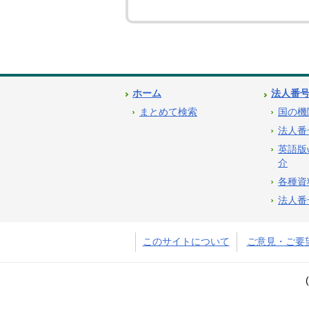
ホーム
法人番
まとめて検索
国の機
法人番
英語版
介
各種資
法人番
このサイトについて
ご意見・ご要