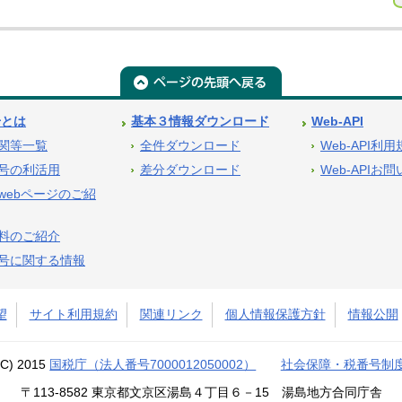
号とは
基本３情報ダウンロード
Web-API
関等一覧
全件ダウンロード
Web-API利
号の利活用
差分ダウンロード
Web-APIお
webページのご紹
料のご紹介
号に関する情報
望
サイト利用規約
関連リンク
個人情報保護方針
情報公開
(C) 2015
国税庁（法人番号7000012050002）
社会保障・税番号制
〒113-8582 東京都文京区湯島４丁目６－15 湯島地方合同庁舎