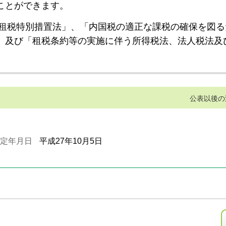
ことができます。
租税特別措置法」、「内国税の適正な課税の確保を図る
」及び「租税条約等の実施に伴う所得税法、法人税法及
公表以後の
定年月日
平成27年10月5日