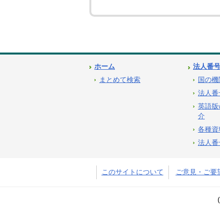
ホーム
法人番
まとめて検索
国の機
法人番
英語版
介
各種資
法人番
このサイトについて
ご意見・ご要