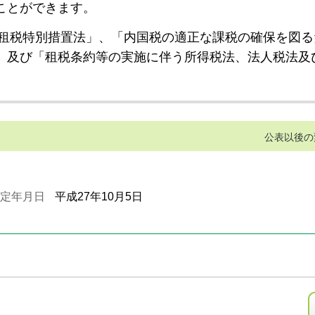
ことができます。
租税特別措置法」、「内国税の適正な課税の確保を図る
」及び「租税条約等の実施に伴う所得税法、法人税法及
公表以後の
定年月日
平成27年10月5日