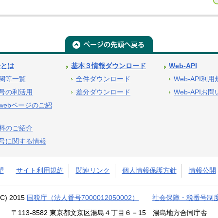
号とは
基本３情報ダウンロード
Web-API
関等一覧
全件ダウンロード
Web-API利
号の利活用
差分ダウンロード
Web-APIお
webページのご紹
料のご紹介
号に関する情報
望
サイト利用規約
関連リンク
個人情報保護方針
情報公開
(C) 2015
国税庁（法人番号7000012050002）
社会保障・税番号制
〒113-8582 東京都文京区湯島４丁目６－15 湯島地方合同庁舎