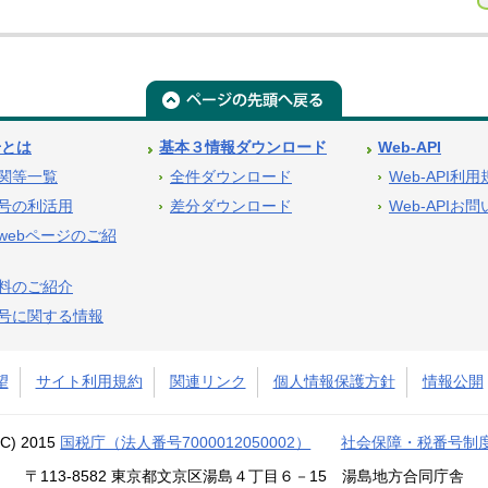
号とは
基本３情報ダウンロード
Web-API
関等一覧
全件ダウンロード
Web-API利
号の利活用
差分ダウンロード
Web-APIお
webページのご紹
料のご紹介
号に関する情報
望
サイト利用規約
関連リンク
個人情報保護方針
情報公開
(C) 2015
国税庁（法人番号7000012050002）
社会保障・税番号制
〒113-8582 東京都文京区湯島４丁目６－15 湯島地方合同庁舎