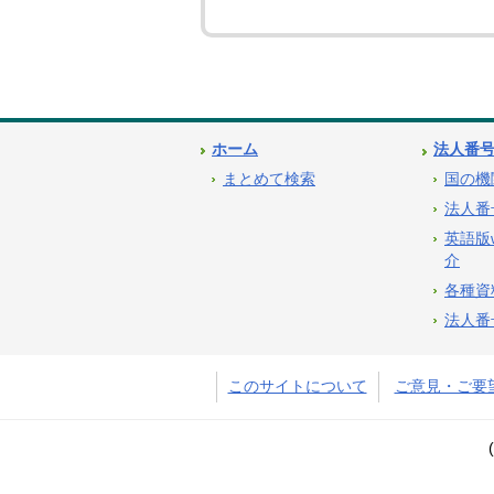
ホーム
法人番
まとめて検索
国の機
法人番
英語版
介
各種資
法人番
このサイトについて
ご意見・ご要