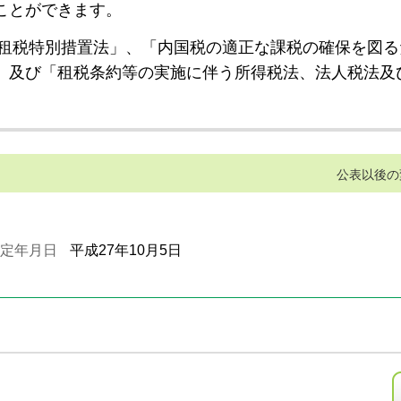
ことができます。
租税特別措置法」、「内国税の適正な課税の確保を図る
」及び「租税条約等の実施に伴う所得税法、法人税法及
公表以後の
定年月日
平成27年10月5日