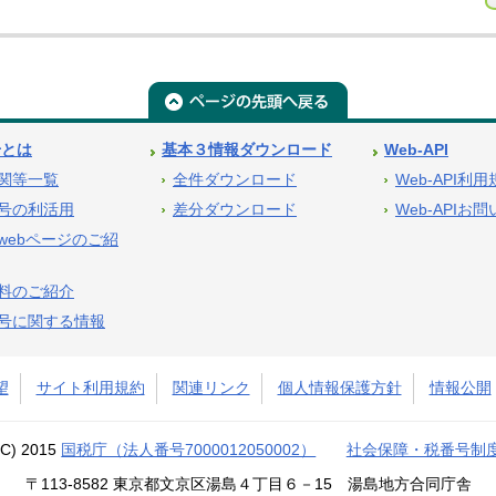
号とは
基本３情報ダウンロード
Web-API
関等一覧
全件ダウンロード
Web-API利
号の利活用
差分ダウンロード
Web-APIお
webページのご紹
料のご紹介
号に関する情報
望
サイト利用規約
関連リンク
個人情報保護方針
情報公開
(C) 2015
国税庁（法人番号7000012050002）
社会保障・税番号制
〒113-8582 東京都文京区湯島４丁目６－15 湯島地方合同庁舎