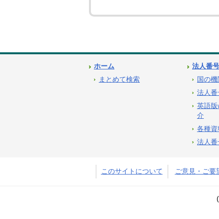
ホーム
法人番
まとめて検索
国の機
法人番
英語版
介
各種資
法人番
このサイトについて
ご意見・ご要