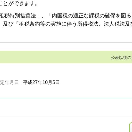
ことができます。
租税特別措置法」、「内国税の適正な課税の確保を図る
」及び「租税条約等の実施に伴う所得税法、法人税法及
公表以後の
定年月日
平成27年10月5日