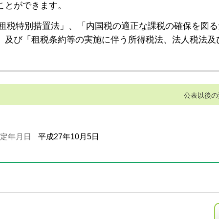
ことができます。
租税特別措置法」、「内国税の適正な課税の確保を図る
」及び「租税条約等の実施に伴う所得税法、法人税法及
公表以後の
定年月日
平成27年10月5日