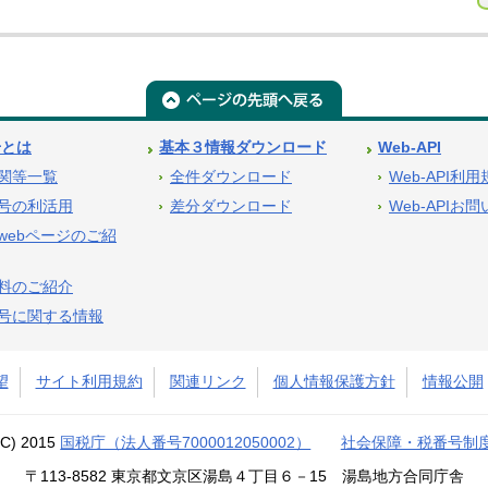
号とは
基本３情報ダウンロード
Web-API
関等一覧
全件ダウンロード
Web-API利
号の利活用
差分ダウンロード
Web-APIお
webページのご紹
料のご紹介
号に関する情報
望
サイト利用規約
関連リンク
個人情報保護方針
情報公開
(C) 2015
国税庁（法人番号7000012050002）
社会保障・税番号制
〒113-8582 東京都文京区湯島４丁目６－15 湯島地方合同庁舎