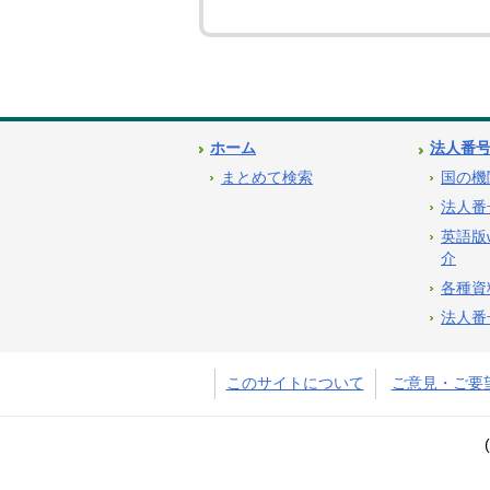
ホーム
法人番
まとめて検索
国の機
法人番
英語版
介
各種資
法人番
このサイトについて
ご意見・ご要