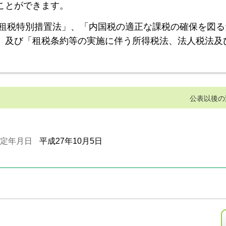
ことができます。
租税特別措置法」、「内国税の適正な課税の確保を図る
」及び「租税条約等の実施に伴う所得税法、法人税法及
公表以後の
定年月日
平成27年10月5日