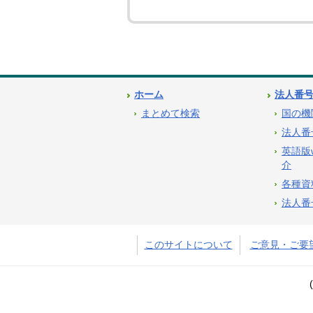
ホーム
法人番
まとめて検索
国の機
法人番
英語版
介
各種資
法人番
このサイトについて
ご意見・ご要