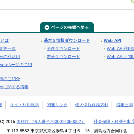
号とは
基本３情報ダウンロード
Web-API
関等一覧
全件ダウンロード
Web-API利
号の利活用
差分ダウンロード
Web-APIお
webページのご紹
料のご紹介
号に関する情報
望
サイト利用規約
関連リンク
個人情報保護方針
情報公開
(C) 2015
国税庁（法人番号7000012050002）
社会保障・税番号制
〒113-8582 東京都文京区湯島４丁目６－15 湯島地方合同庁舎